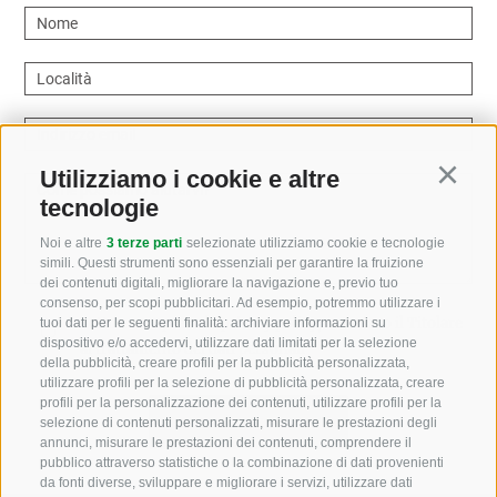
Nome
Località
Indirizzo email
Utilizziamo i cookie e altre
Continu
Come possiamo aiutarvi?
tecnologie
Noi e altre
3 terze parti
selezionate utilizziamo cookie e tecnologie
simili. Questi strumenti sono essenziali per garantire la fruizione
dei contenuti digitali, migliorare la navigazione e, previo tuo
consenso, per scopi pubblicitari. Ad esempio, potremmo utilizzare i
Letto e compreso la
privacy policy
, autorizzo il Titolare
tuoi dati per le seguenti finalità: archiviare informazioni su
dispositivo e/o accedervi, utilizzare dati limitati per la selezione
al trattamento dei dati personali
della pubblicità, creare profili per la pubblicità personalizzata,
utilizzare profili per la selezione di pubblicità personalizzata, creare
profili per la personalizzazione dei contenuti, utilizzare profili per la
selezione di contenuti personalizzati, misurare le prestazioni degli
annunci, misurare le prestazioni dei contenuti, comprendere il
pubblico attraverso statistiche o la combinazione di dati provenienti
da fonti diverse, sviluppare e migliorare i servizi, utilizzare dati