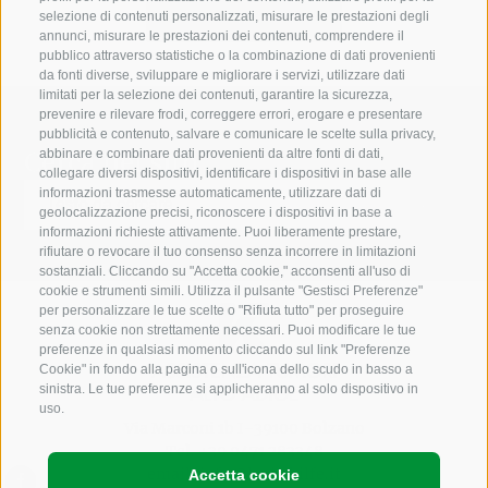
selezione di contenuti personalizzati, misurare le prestazioni degli
annunci, misurare le prestazioni dei contenuti, comprendere il
pubblico attraverso statistiche o la combinazione di dati provenienti
da fonti diverse, sviluppare e migliorare i servizi, utilizzare dati
limitati per la selezione dei contenuti, garantire la sicurezza,
prevenire e rilevare frodi, correggere errori, erogare e presentare
pubblicità e contenuto, salvare e comunicare le scelte sulla privacy,
Cerca nel sito
abbinare e combinare dati provenienti da altre fonti di dati,
collegare diversi dispositivi, identificare i dispositivi in base alle
informazioni trasmesse automaticamente, utilizzare dati di
geolocalizzazione precisi, riconoscere i dispositivi in base a
informazioni richieste attivamente. Puoi liberamente prestare,
rifiutare o revocare il tuo consenso senza incorrere in limitazioni
sostanziali. Cliccando su "Accetta cookie," acconsenti all'uso di
cookie e strumenti simili. Utilizza il pulsante "Gestisci Preferenze"
per personalizzare le tue scelte o "Rifiuta tutto" per proseguire
senza cookie non strettamente necessari. Puoi modificare le tue
preferenze in qualsiasi momento cliccando sul link "Preferenze
Cookie" in fondo alla pagina o sull'icona dello scudo in basso a
sinistra. Le tue preferenze si applicheranno al solo dispositivo in
uso.
Via Marconi 1b I-39100 Bolzano
Tel.
+39 0471 283348
email:
info@krebshilfe.it
Accetta cookie