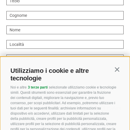
Titolo
Cognome
Nome
Località
Indirizzo email
Utilizziamo i cookie e altre
Continu
Come possiamo aiutarvi?
tecnologie
Noi e altre
3 terze parti
selezionate utilizziamo cookie e tecnologie
simili. Questi strumenti sono essenziali per garantire la fruizione
dei contenuti digitali, migliorare la navigazione e, previo tuo
consenso, per scopi pubblicitari. Ad esempio, potremmo utilizzare i
Letto e compreso la
privacy policy
, autorizzo il Titolare
tuoi dati per le seguenti finalità: archiviare informazioni su
dispositivo e/o accedervi, utilizzare dati limitati per la selezione
al trattamento dei dati personali
della pubblicità, creare profili per la pubblicità personalizzata,
utilizzare profili per la selezione di pubblicità personalizzata, creare
profili per la personalizzazione dei contenuti, utilizzare profili per la