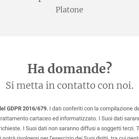
Platone
Ha domande?
Si metta in contatto con noi.
3 del GDPR 2016/679.
I dati conferiti con la compilazione d
rattamento cartaceo ed informatizzato. I Suoi dati saran
richieste. I Suoi dati non saranno diffusi a soggetti terzi.
trà rivolgersi per l’esercizio dei Suoi diritti, tra cui rientr