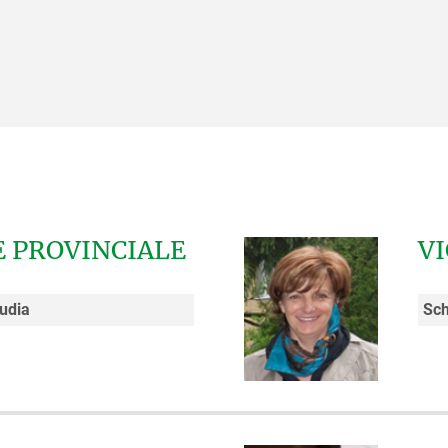
 PROVINCIALE
V
audia
Sch