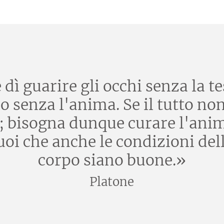
ì guarire gli occhi senza la tes
o senza l'anima. Se il tutto no
e; bisogna dunque curare l'ani
i che anche le condizioni della
corpo siano buone.»
Platone