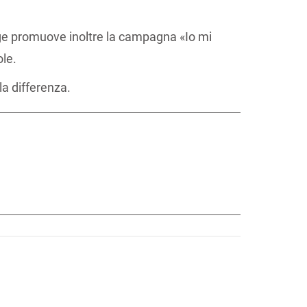
ige promuove inoltre la campagna «Io mi
ole.
a differenza.