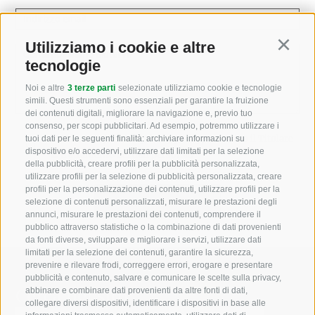
Indirizzo email
Utilizziamo i cookie e altre
Continu
Come possiamo aiutarvi?
tecnologie
Noi e altre
3 terze parti
selezionate utilizziamo cookie e tecnologie
simili. Questi strumenti sono essenziali per garantire la fruizione
dei contenuti digitali, migliorare la navigazione e, previo tuo
consenso, per scopi pubblicitari. Ad esempio, potremmo utilizzare i
Letto e compreso la
privacy policy
, autorizzo il Titolare
tuoi dati per le seguenti finalità: archiviare informazioni su
dispositivo e/o accedervi, utilizzare dati limitati per la selezione
al trattamento dei dati personali
della pubblicità, creare profili per la pubblicità personalizzata,
utilizzare profili per la selezione di pubblicità personalizzata, creare
profili per la personalizzazione dei contenuti, utilizzare profili per la
selezione di contenuti personalizzati, misurare le prestazioni degli
annunci, misurare le prestazioni dei contenuti, comprendere il
pubblico attraverso statistiche o la combinazione di dati provenienti
da fonti diverse, sviluppare e migliorare i servizi, utilizzare dati
limitati per la selezione dei contenuti, garantire la sicurezza,
prevenire e rilevare frodi, correggere errori, erogare e presentare
pubblicità e contenuto, salvare e comunicare le scelte sulla privacy,
Cerca nel sito
abbinare e combinare dati provenienti da altre fonti di dati,
collegare diversi dispositivi, identificare i dispositivi in base alle