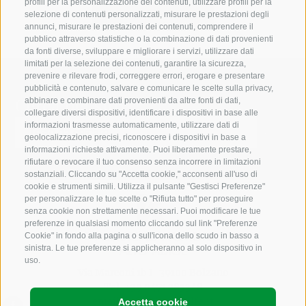
profili per la personalizzazione dei contenuti, utilizzare profili per la
selezione di contenuti personalizzati, misurare le prestazioni degli
annunci, misurare le prestazioni dei contenuti, comprendere il
pubblico attraverso statistiche o la combinazione di dati provenienti
da fonti diverse, sviluppare e migliorare i servizi, utilizzare dati
limitati per la selezione dei contenuti, garantire la sicurezza,
prevenire e rilevare frodi, correggere errori, erogare e presentare
pubblicità e contenuto, salvare e comunicare le scelte sulla privacy,
Cerca nel sito
abbinare e combinare dati provenienti da altre fonti di dati,
collegare diversi dispositivi, identificare i dispositivi in base alle
informazioni trasmesse automaticamente, utilizzare dati di
geolocalizzazione precisi, riconoscere i dispositivi in base a
informazioni richieste attivamente. Puoi liberamente prestare,
rifiutare o revocare il tuo consenso senza incorrere in limitazioni
sostanziali. Cliccando su "Accetta cookie," acconsenti all'uso di
cookie e strumenti simili. Utilizza il pulsante "Gestisci Preferenze"
per personalizzare le tue scelte o "Rifiuta tutto" per proseguire
senza cookie non strettamente necessari. Puoi modificare le tue
preferenze in qualsiasi momento cliccando sul link "Preferenze
Cookie" in fondo alla pagina o sull'icona dello scudo in basso a
sinistra. Le tue preferenze si applicheranno al solo dispositivo in
uso.
Via Marconi 1b I-39100 Bolzano
Tel.
+39 0471 283348
email:
info@krebshilfe.it
Accetta cookie