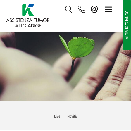
DONARE CI AIUTA
-
Live
Novità