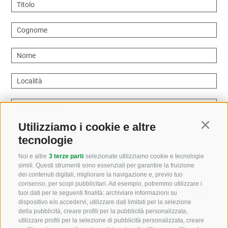
Titolo
Cognome
Nome
Località
Indirizzo email
Utilizziamo i cookie e altre
Continu
Come possiamo aiutarvi?
tecnologie
Noi e altre
3 terze parti
selezionate utilizziamo cookie e tecnologie
simili. Questi strumenti sono essenziali per garantire la fruizione
dei contenuti digitali, migliorare la navigazione e, previo tuo
consenso, per scopi pubblicitari. Ad esempio, potremmo utilizzare i
Letto e compreso la
privacy policy
, autorizzo il Titolare
tuoi dati per le seguenti finalità: archiviare informazioni su
dispositivo e/o accedervi, utilizzare dati limitati per la selezione
al trattamento dei dati personali
della pubblicità, creare profili per la pubblicità personalizzata,
utilizzare profili per la selezione di pubblicità personalizzata, creare