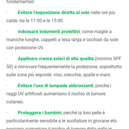
fondamentali:
·
Evitare l'esposizione diretta al sole
nelle ore più
calde, tra le 11:00 e le 15:00.
· I
ndossare indumenti protettivi
, come maglie a
maniche lunghe, cappelli a tesa larga e occhiali da sole
con protezione UV.
·
Applicare creme solari di alta qualità
(minimo SPF
50) e rinnovare frequentemente la protezione, soprattutto
sulle zone più esposte: viso, orecchie, spalle e mani.
·
Evitare l’uso di lampade abbronzanti
, poiché i
raggi UV artificiali aumentano il rischio di tumore
cutaneo.
·
Proteggere i bambini
, perché la loro pelle è
particolarmente sensibile e le scottature in giovane età
possono aumentare il rischio di tumore della pelle in