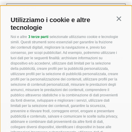
Indirizzo email
Utilizziamo i cookie e altre
Continu
Come possiamo aiutarvi?
tecnologie
Noi e altre
3 terze parti
selezionate utilizziamo cookie e tecnologie
simili. Questi strumenti sono essenziali per garantire la fruizione
dei contenuti digitali, migliorare la navigazione e, previo tuo
consenso, per scopi pubblicitari. Ad esempio, potremmo utilizzare i
Letto e compreso la
privacy policy
, autorizzo il Titolare
tuoi dati per le seguenti finalità: archiviare informazioni su
dispositivo e/o accedervi, utilizzare dati limitati per la selezione
al trattamento dei dati personali
della pubblicità, creare profili per la pubblicità personalizzata,
utilizzare profili per la selezione di pubblicità personalizzata, creare
profili per la personalizzazione dei contenuti, utilizzare profili per la
selezione di contenuti personalizzati, misurare le prestazioni degli
annunci, misurare le prestazioni dei contenuti, comprendere il
pubblico attraverso statistiche o la combinazione di dati provenienti
da fonti diverse, sviluppare e migliorare i servizi, utilizzare dati
limitati per la selezione dei contenuti, garantire la sicurezza,
prevenire e rilevare frodi, correggere errori, erogare e presentare
pubblicità e contenuto, salvare e comunicare le scelte sulla privacy,
Cerca nel sito
abbinare e combinare dati provenienti da altre fonti di dati,
collegare diversi dispositivi, identificare i dispositivi in base alle