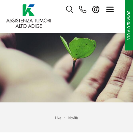
DONARE CI AIUTA
-
Live
Novità