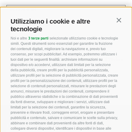
Indirizzo email
Utilizziamo i cookie e altre
Continu
Come possiamo aiutarvi?
tecnologie
Noi e altre
3 terze parti
selezionate utilizziamo cookie e tecnologie
simili. Questi strumenti sono essenziali per garantire la fruizione
dei contenuti digitali, migliorare la navigazione e, previo tuo
consenso, per scopi pubblicitari. Ad esempio, potremmo utilizzare i
Letto e compreso la
privacy policy
, autorizzo il Titolare
tuoi dati per le seguenti finalità: archiviare informazioni su
dispositivo e/o accedervi, utilizzare dati limitati per la selezione
al trattamento dei dati personali
della pubblicità, creare profili per la pubblicità personalizzata,
utilizzare profili per la selezione di pubblicità personalizzata, creare
profili per la personalizzazione dei contenuti, utilizzare profili per la
selezione di contenuti personalizzati, misurare le prestazioni degli
annunci, misurare le prestazioni dei contenuti, comprendere il
pubblico attraverso statistiche o la combinazione di dati provenienti
da fonti diverse, sviluppare e migliorare i servizi, utilizzare dati
limitati per la selezione dei contenuti, garantire la sicurezza,
prevenire e rilevare frodi, correggere errori, erogare e presentare
pubblicità e contenuto, salvare e comunicare le scelte sulla privacy,
Cerca nel sito
abbinare e combinare dati provenienti da altre fonti di dati,
collegare diversi dispositivi, identificare i dispositivi in base alle