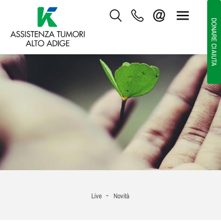
DONARE CI AIUTA
-
Live
Novità