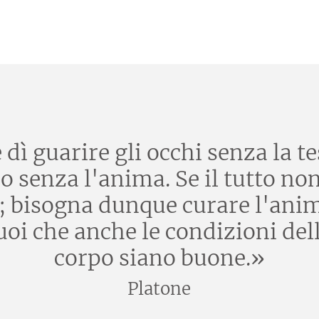
ì guarire gli occhi senza la tes
o senza l'anima. Se il tutto no
e; bisogna dunque curare l'ani
i che anche le condizioni della
corpo siano buone.»
Platone