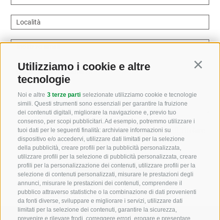
Località
Indirizzo email
Utilizziamo i cookie e altre
Continu
Come possiamo aiutarvi?
tecnologie
Noi e altre
3 terze parti
selezionate utilizziamo cookie e tecnologie
simili. Questi strumenti sono essenziali per garantire la fruizione
dei contenuti digitali, migliorare la navigazione e, previo tuo
consenso, per scopi pubblicitari. Ad esempio, potremmo utilizzare i
Letto e compreso la
privacy policy
, autorizzo il Titolare
tuoi dati per le seguenti finalità: archiviare informazioni su
dispositivo e/o accedervi, utilizzare dati limitati per la selezione
al trattamento dei dati personali
della pubblicità, creare profili per la pubblicità personalizzata,
utilizzare profili per la selezione di pubblicità personalizzata, creare
profili per la personalizzazione dei contenuti, utilizzare profili per la
selezione di contenuti personalizzati, misurare le prestazioni degli
annunci, misurare le prestazioni dei contenuti, comprendere il
pubblico attraverso statistiche o la combinazione di dati provenienti
da fonti diverse, sviluppare e migliorare i servizi, utilizzare dati
limitati per la selezione dei contenuti, garantire la sicurezza,
prevenire e rilevare frodi, correggere errori, erogare e presentare