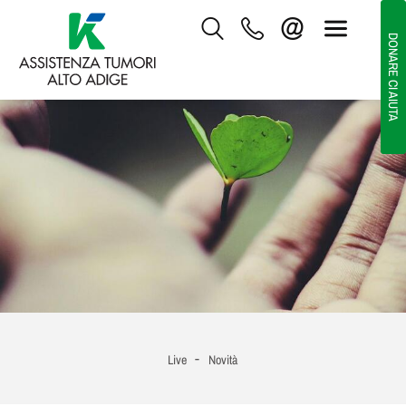
DONARE CI AIUTA
-
Live
Novità