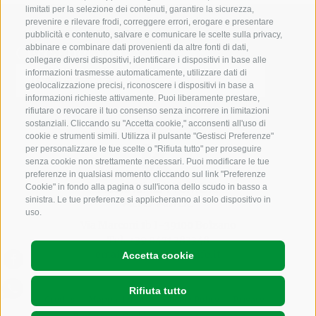
limitati per la selezione dei contenuti, garantire la sicurezza,
prevenire e rilevare frodi, correggere errori, erogare e presentare
pubblicità e contenuto, salvare e comunicare le scelte sulla privacy,
Cerca nel sito
abbinare e combinare dati provenienti da altre fonti di dati,
collegare diversi dispositivi, identificare i dispositivi in base alle
informazioni trasmesse automaticamente, utilizzare dati di
geolocalizzazione precisi, riconoscere i dispositivi in base a
informazioni richieste attivamente. Puoi liberamente prestare,
rifiutare o revocare il tuo consenso senza incorrere in limitazioni
sostanziali. Cliccando su "Accetta cookie," acconsenti all'uso di
cookie e strumenti simili. Utilizza il pulsante "Gestisci Preferenze"
per personalizzare le tue scelte o "Rifiuta tutto" per proseguire
senza cookie non strettamente necessari. Puoi modificare le tue
preferenze in qualsiasi momento cliccando sul link "Preferenze
Cookie" in fondo alla pagina o sull'icona dello scudo in basso a
sinistra. Le tue preferenze si applicheranno al solo dispositivo in
uso.
Via Marconi 1b I-39100 Bolzano
Tel.
+39 0471 283348
email:
info@krebshilfe.it
Accetta cookie
Rifiuta tutto
Credits
Mappa del sito
Cookie Policy
Privacy