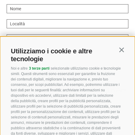
Nome
Località
Indirizzo email
Utilizziamo i cookie e altre
Continu
Come possiamo aiutarvi?
tecnologie
Noi e altre
3 terze parti
selezionate utilizziamo cookie e tecnologie
simili. Questi strumenti sono essenziali per garantire la fruizione
dei contenuti digitali, migliorare la navigazione e, previo tuo
consenso, per scopi pubblicitari. Ad esempio, potremmo utilizzare i
Letto e compreso la
privacy policy
, autorizzo il Titolare
tuoi dati per le seguenti finalità: archiviare informazioni su
dispositivo e/o accedervi, utilizzare dati limitati per la selezione
al trattamento dei dati personali
della pubblicità, creare profili per la pubblicità personalizzata,
utilizzare profili per la selezione di pubblicità personalizzata, creare
profili per la personalizzazione dei contenuti, utilizzare profili per la
selezione di contenuti personalizzati, misurare le prestazioni degli
annunci, misurare le prestazioni dei contenuti, comprendere il
pubblico attraverso statistiche o la combinazione di dati provenienti
da fonti diverse, sviluppare e migliorare i servizi, utilizzare dati