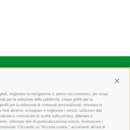
Continu
gitali, migliorare la navigazione e, previo tuo consenso, per scopi
ati per la selezione della pubblicità, creare profili per la
 profili per la selezione di contenuti personalizzati, misurare le
onti diverse, sviluppare e migliorare i servizi, utilizzare dati
, salvare e comunicare le scelte sulla privacy, abbinare e
Via Marconi 1b I-39100 Bolzano
ente, utilizzare dati di geolocalizzazione precisi, riconoscere i
sostanziali. Cliccando su "Accetta cookie," acconsenti all'uso di
Tel.
+39 0471 283348