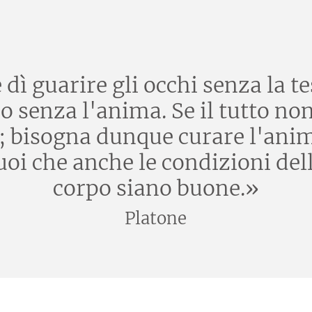
ì guarire gli occhi senza la tes
o senza l'anima. Se il tutto no
e; bisogna dunque curare l'ani
i che anche le condizioni della
corpo siano buone.»
Platone