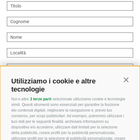
Titolo
Cognome
Nome
Località
Indirizzo email
Utilizziamo i cookie e altre
Continu
Come possiamo aiutarvi?
tecnologie
Noi e altre
3 terze parti
selezionate utilizziamo cookie e tecnologie
simili. Questi strumenti sono essenziali per garantire la fruizione
dei contenuti digitali, migliorare la navigazione e, previo tuo
consenso, per scopi pubblicitari. Ad esempio, potremmo utilizzare i
Letto e compreso la
privacy policy
, autorizzo il Titolare
tuoi dati per le seguenti finalità: archiviare informazioni su
dispositivo e/o accedervi, utilizzare dati limitati per la selezione
al trattamento dei dati personali
della pubblicità, creare profili per la pubblicità personalizzata,
utilizzare profili per la selezione di pubblicità personalizzata, creare