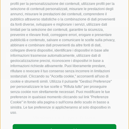
profili per la personalizzazione dei contenuti, utilizzare profili per la
selezione di contenuti personalizzati, misurare le prestazioni degli
annunci, misurare le prestazioni dei contenuti, comprendere il
pubblico attraverso statistiche o la combinazione di dati provenienti
da fonti diverse, sviluppare e migliorare i servizi, utilizzare dati
limitati per la selezione dei contenuti, garantire la sicurezza,
prevenire e rilevare frodi, correggere errori, erogare e presentare
pubblicità e contenuto, salvare e comunicare le scelte sulla privacy,
Cerca nel sito
abbinare e combinare dati provenienti da altre fonti di dati,
collegare diversi dispositivi, identificare i dispositivi in base alle
informazioni trasmesse automaticamente, utilizzare dati di
geolocalizzazione precisi, riconoscere i dispositivi in base a
informazioni richieste attivamente. Puoi liberamente prestare,
rifiutare o revocare il tuo consenso senza incorrere in limitazioni
sostanziali. Cliccando su "Accetta cookie," acconsenti all'uso di
cookie e strumenti simili. Utilizza il pulsante "Gestisci Preferenze"
per personalizzare le tue scelte o "Rifiuta tutto" per proseguire
senza cookie non strettamente necessari. Puoi modificare le tue
preferenze in qualsiasi momento cliccando sul link "Preferenze
Cookie" in fondo alla pagina o sull'icona dello scudo in basso a
sinistra. Le tue preferenze si applicheranno al solo dispositivo in
uso.
Via Marconi 1b I-39100 Bolzano
Tel.
+39 0471 283348