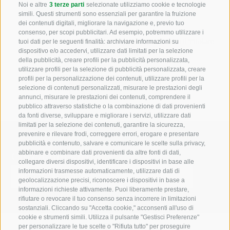
Noi e altre
3 terze parti
selezionate utilizziamo cookie e tecnologie
simili. Questi strumenti sono essenziali per garantire la fruizione
dei contenuti digitali, migliorare la navigazione e, previo tuo
consenso, per scopi pubblicitari. Ad esempio, potremmo utilizzare i
Letto e compreso la
privacy policy
, autorizzo il Titolare
tuoi dati per le seguenti finalità: archiviare informazioni su
dispositivo e/o accedervi, utilizzare dati limitati per la selezione
al trattamento dei dati personali
della pubblicità, creare profili per la pubblicità personalizzata,
utilizzare profili per la selezione di pubblicità personalizzata, creare
profili per la personalizzazione dei contenuti, utilizzare profili per la
selezione di contenuti personalizzati, misurare le prestazioni degli
annunci, misurare le prestazioni dei contenuti, comprendere il
pubblico attraverso statistiche o la combinazione di dati provenienti
da fonti diverse, sviluppare e migliorare i servizi, utilizzare dati
limitati per la selezione dei contenuti, garantire la sicurezza,
prevenire e rilevare frodi, correggere errori, erogare e presentare
pubblicità e contenuto, salvare e comunicare le scelte sulla privacy,
Cerca nel sito
abbinare e combinare dati provenienti da altre fonti di dati,
collegare diversi dispositivi, identificare i dispositivi in base alle
informazioni trasmesse automaticamente, utilizzare dati di
geolocalizzazione precisi, riconoscere i dispositivi in base a
informazioni richieste attivamente. Puoi liberamente prestare,
rifiutare o revocare il tuo consenso senza incorrere in limitazioni
sostanziali. Cliccando su "Accetta cookie," acconsenti all'uso di
cookie e strumenti simili. Utilizza il pulsante "Gestisci Preferenze"
per personalizzare le tue scelte o "Rifiuta tutto" per proseguire