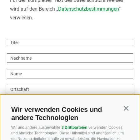
Für den kompletten Text des Datenschutzhinweises
wird auf den Bereich „
Datenschutzbestimmungen
“
verwiesen.
Titel
Nachname
Name
Ortschaft
Email Addresse
Wir verwenden Cookies und
Continu
andere Technologien
Wie können wir helfen?
Wir und andere ausgewählte
3 Drittparteien
verwenden Cookies
und ähnliche Technologien. Diese Hilfsmittel sind unerlässlich, um
die Nutzung digitaler Inhalte zu gewährleisten, die Navigation zu