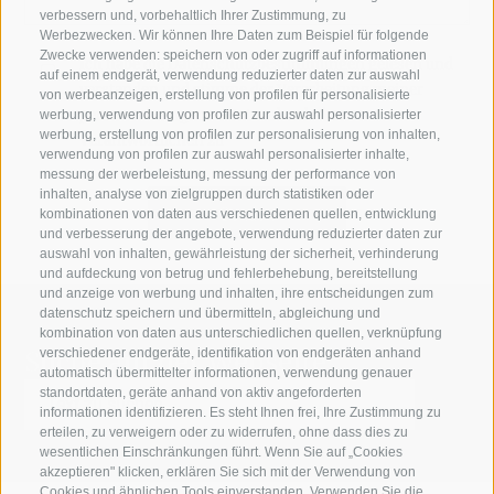
verbessern und, vorbehaltlich Ihrer Zustimmung, zu
Werbezwecken. Wir können Ihre Daten zum Beispiel für folgende
Zwecke verwenden: speichern von oder zugriff auf informationen
Ich habe die
Datenschutzbestimmungen
gelesen und
auf einem endgerät, verwendung reduzierter daten zur auswahl
verstanden und stimme der Verarbeitung meiner
von werbeanzeigen, erstellung von profilen für personalisierte
personenbezogenen Daten durch den
werbung, verwendung von profilen zur auswahl personalisierter
werbung, erstellung von profilen zur personalisierung von inhalten,
Verantwortlichen zu
verwendung von profilen zur auswahl personalisierter inhalte,
messung der werbeleistung, messung der performance von
inhalten, analyse von zielgruppen durch statistiken oder
kombinationen von daten aus verschiedenen quellen, entwicklung
und verbesserung der angebote, verwendung reduzierter daten zur
auswahl von inhalten, gewährleistung der sicherheit, verhinderung
und aufdeckung von betrug und fehlerbehebung, bereitstellung
und anzeige von werbung und inhalten, ihre entscheidungen zum
datenschutz speichern und übermitteln, abgleichung und
kombination von daten aus unterschiedlichen quellen, verknüpfung
Suche auf der Webseite
verschiedener endgeräte, identifikation von endgeräten anhand
automatisch übermittelter informationen, verwendung genauer
standortdaten, geräte anhand von aktiv angeforderten
informationen identifizieren. Es steht Ihnen frei, Ihre Zustimmung zu
erteilen, zu verweigern oder zu widerrufen, ohne dass dies zu
wesentlichen Einschränkungen führt. Wenn Sie auf „Cookies
akzeptieren" klicken, erklären Sie sich mit der Verwendung von
Cookies und ähnlichen Tools einverstanden. Verwenden Sie die