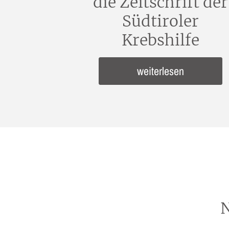
die Zeitschrift der
Südtiroler
Krebshilfe
weiterlesen
N