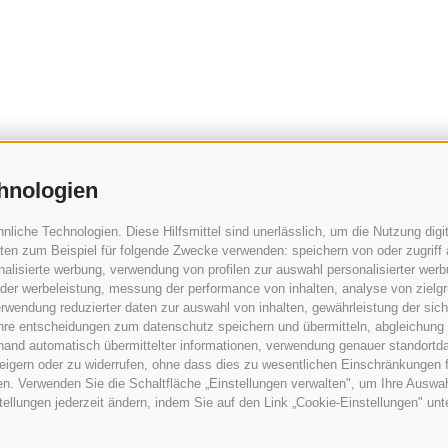
hnologien
 Webseite
iche Technologien. Diese Hilfsmittel sind unerlässlich, um die Nutzung digit
en zum Beispiel für folgende Zwecke verwenden: speichern von oder zugriff 
alisierte werbung, verwendung von profilen zur auswahl personalisierter werbun
 der werbeleistung, messung der performance von inhalten, analyse von zielg
rwendung reduzierter daten zur auswahl von inhalten, gewährleistung der sic
 ihre entscheidungen zum datenschutz speichern und übermitteln, abgleichung
hand automatisch übermittelter informationen, verwendung genauer standortda
erweigern oder zu widerrufen, ohne dass dies zu wesentlichen Einschränkungen 
en. Verwenden Sie die Schaltfläche „Einstellungen verwalten", um Ihre Ausw
nstellungen jederzeit ändern, indem Sie auf den Link „Cookie-Einstellungen" un