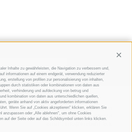
Continu
aler Inhalte zu gewährleisten, die Navigation zu verbessern und,
auf informationen auf einem endgerät, verwendung reduzierter
g, erstellung von profilen zur personalisierung von inhalten,
ruppen durch statistiken oder kombinationen von daten aus
herheit, verhinderung und aufdeckung von betrug und
 und kombination von daten aus unterschiedlichen quellen,
ten, geräte anhand von aktiv angeforderten informationen
Marconistraße 1b I-39100 Bozen
führt. Wenn Sie auf „Cookies akzeptieren" klicken, erklären Sie
ahl anzupassen oder „Alle ablehnen", um ohne Cookies
Tel.
+39 0471 283348
ten auf der Seite oder auf das Schildsymbol unten links klicken.
email:
info@krebshilfe.it