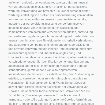
Ich habe die
Datenschutzbestimmungen
gelesen und
auf einem endgerät, verwendung reduzierter daten zur auswahl
verstanden und stimme der Verarbeitung meiner
von werbeanzeigen, erstellung von profilen für personalisierte
personenbezogenen Daten durch den
werbung, verwendung von profilen zur auswahl personalisierter
werbung, erstellung von profilen zur personalisierung von inhalten,
Verantwortlichen zu
verwendung von profilen zur auswahl personalisierter inhalte,
messung der werbeleistung, messung der performance von
inhalten, analyse von zielgruppen durch statistiken oder
kombinationen von daten aus verschiedenen quellen, entwicklung
und verbesserung der angebote, verwendung reduzierter daten zur
auswahl von inhalten, gewährleistung der sicherheit, verhinderung
und aufdeckung von betrug und fehlerbehebung, bereitstellung
und anzeige von werbung und inhalten, ihre entscheidungen zum
datenschutz speichern und übermitteln, abgleichung und
kombination von daten aus unterschiedlichen quellen, verknüpfung
Suche auf der Webseite
verschiedener endgeräte, identifikation von endgeräten anhand
automatisch übermittelter informationen, verwendung genauer
standortdaten, geräte anhand von aktiv angeforderten
informationen identifizieren. Es steht Ihnen frei, Ihre Zustimmung zu
erteilen, zu verweigern oder zu widerrufen, ohne dass dies zu
wesentlichen Einschränkungen führt. Wenn Sie auf „Cookies
akzeptieren" klicken, erklären Sie sich mit der Verwendung von
Cookies und ähnlichen Tools einverstanden. Verwenden Sie die
Schaltfläche „Einstellungen verwalten", um Ihre Auswahl
anzupassen oder „Alle ablehnen", um ohne Cookies fortzufahren,
die nicht unbedingt erforderlich sind. Sie können Ihre Einstellungen