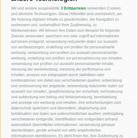
Wie können wir helfen?
Wir und andere ausgewählte
3 Drittparteien
verwenden Cookies
und ähnliche Technologien. Diese Hilfsmittel sind unerlässlich, um
die Nutzung digitaler Inhalte zu gewährleisten, die Navigation zu
verbessern und, vorbehaltlich Ihrer Zustimmung, zu
Werbezwecken. Wir können Ihre Daten zum Beispiel für folgende
Zwecke verwenden: speichern von oder zugriff auf informationen
Ich habe die
Datenschutzbestimmungen
gelesen und
auf einem endgerät, verwendung reduzierter daten zur auswahl
verstanden und stimme der Verarbeitung meiner
von werbeanzeigen, erstellung von profilen für personalisierte
personenbezogenen Daten durch den
werbung, verwendung von profilen zur auswahl personalisierter
werbung, erstellung von profilen zur personalisierung von inhalten,
Verantwortlichen zu
verwendung von profilen zur auswahl personalisierter inhalte,
messung der werbeleistung, messung der performance von
inhalten, analyse von zielgruppen durch statistiken oder
kombinationen von daten aus verschiedenen quellen, entwicklung
und verbesserung der angebote, verwendung reduzierter daten zur
auswahl von inhalten, gewährleistung der sicherheit, verhinderung
und aufdeckung von betrug und fehlerbehebung, bereitstellung
und anzeige von werbung und inhalten, ihre entscheidungen zum
datenschutz speichern und übermitteln, abgleichung und
kombination von daten aus unterschiedlichen quellen, verknüpfung
Suche auf der Webseite
verschiedener endgeräte, identifikation von endgeräten anhand
automatisch übermittelter informationen, verwendung genauer
standortdaten, geräte anhand von aktiv angeforderten
informationen identifizieren. Es steht Ihnen frei, Ihre Zustimmung zu