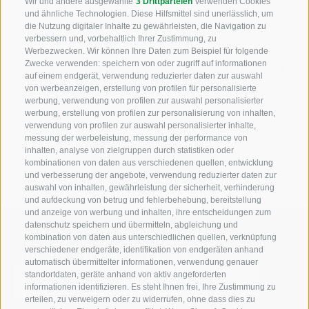
Wir und andere ausgewählte
3 Drittparteien
verwenden Cookies
und ähnliche Technologien. Diese Hilfsmittel sind unerlässlich, um
die Nutzung digitaler Inhalte zu gewährleisten, die Navigation zu
verbessern und, vorbehaltlich Ihrer Zustimmung, zu
Werbezwecken. Wir können Ihre Daten zum Beispiel für folgende
Zwecke verwenden: speichern von oder zugriff auf informationen
Ich habe die
Datenschutzbestimmungen
gelesen und
auf einem endgerät, verwendung reduzierter daten zur auswahl
verstanden und stimme der Verarbeitung meiner
von werbeanzeigen, erstellung von profilen für personalisierte
personenbezogenen Daten durch den
werbung, verwendung von profilen zur auswahl personalisierter
werbung, erstellung von profilen zur personalisierung von inhalten,
Verantwortlichen zu
verwendung von profilen zur auswahl personalisierter inhalte,
messung der werbeleistung, messung der performance von
inhalten, analyse von zielgruppen durch statistiken oder
kombinationen von daten aus verschiedenen quellen, entwicklung
und verbesserung der angebote, verwendung reduzierter daten zur
auswahl von inhalten, gewährleistung der sicherheit, verhinderung
und aufdeckung von betrug und fehlerbehebung, bereitstellung
und anzeige von werbung und inhalten, ihre entscheidungen zum
datenschutz speichern und übermitteln, abgleichung und
kombination von daten aus unterschiedlichen quellen, verknüpfung
Suche auf der Webseite
verschiedener endgeräte, identifikation von endgeräten anhand
automatisch übermittelter informationen, verwendung genauer
standortdaten, geräte anhand von aktiv angeforderten
informationen identifizieren. Es steht Ihnen frei, Ihre Zustimmung zu
erteilen, zu verweigern oder zu widerrufen, ohne dass dies zu