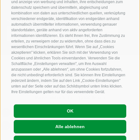
und anzeige von werbung und inhalten, ihre entscheidungen zum
datenschutz speichern und übermitteln, abgleichung und
kombination von daten aus unterschiedlichen quellen, verknüpfung
Suche auf der Webseite
verschiedener endgeräte, identifikation von endgeräten anhand
automatisch übermittelter informationen, verwendung genauer
standortdaten, geräte anhand von aktiv angeforderten
informationen identifizieren. Es steht Ihnen frei, Ihre Zustimmung zu
erteilen, zu verweigern oder zu widerrufen, ohne dass dies zu
wesentlichen Einschränkungen führt. Wenn Sie auf „Cookies
akzeptieren" klicken, erklären Sie sich mit der Verwendung von
Cookies und ähnlichen Tools einverstanden. Verwenden Sie die
Schaltfläche „Einstellungen verwalten", um Ihre Auswahl
anzupassen oder „Alle ablehnen", um ohne Cookies fortzufahren,
die nicht unbedingt erforderlich sind. Sie können Ihre Einstellungen
jederzeit ändern, indem Sie auf den Link „Cookie-Einstellungen"
unten auf der Seite oder auf das Schildsymbol unten links klicken.
Ihre Einstellungen gelten nur für das verwendete Gerät.
Marconistraße 1b I-39100 Bozen
Tel.
+39 0471 283348
email:
info@krebshilfe.it
OK
Alle ablehnen
Impressum
Sitemap
Cookie-Richtlinie
Privacy
Cookie Präferenzen
St.Nr. : 94004360213