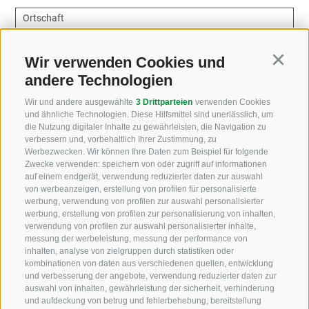
Ortschaft
Email Addresse
Wir verwenden Cookies und
Continu
andere Technologien
Wie können wir helfen?
Wir und andere ausgewählte
3 Drittparteien
verwenden Cookies
und ähnliche Technologien. Diese Hilfsmittel sind unerlässlich, um
die Nutzung digitaler Inhalte zu gewährleisten, die Navigation zu
verbessern und, vorbehaltlich Ihrer Zustimmung, zu
Werbezwecken. Wir können Ihre Daten zum Beispiel für folgende
Zwecke verwenden: speichern von oder zugriff auf informationen
Ich habe die
Datenschutzbestimmungen
gelesen und
auf einem endgerät, verwendung reduzierter daten zur auswahl
verstanden und stimme der Verarbeitung meiner
von werbeanzeigen, erstellung von profilen für personalisierte
personenbezogenen Daten durch den
werbung, verwendung von profilen zur auswahl personalisierter
werbung, erstellung von profilen zur personalisierung von inhalten,
Verantwortlichen zu
verwendung von profilen zur auswahl personalisierter inhalte,
messung der werbeleistung, messung der performance von
inhalten, analyse von zielgruppen durch statistiken oder
kombinationen von daten aus verschiedenen quellen, entwicklung
und verbesserung der angebote, verwendung reduzierter daten zur
auswahl von inhalten, gewährleistung der sicherheit, verhinderung
und aufdeckung von betrug und fehlerbehebung, bereitstellung