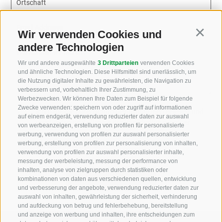
Ortschaft
Email Addresse
Wir verwenden Cookies und
Continu
andere Technologien
Wie können wir helfen?
Wir und andere ausgewählte
3 Drittparteien
verwenden Cookies
und ähnliche Technologien. Diese Hilfsmittel sind unerlässlich, um
die Nutzung digitaler Inhalte zu gewährleisten, die Navigation zu
verbessern und, vorbehaltlich Ihrer Zustimmung, zu
Werbezwecken. Wir können Ihre Daten zum Beispiel für folgende
Zwecke verwenden: speichern von oder zugriff auf informationen
Ich habe die
Datenschutzbestimmungen
gelesen und
auf einem endgerät, verwendung reduzierter daten zur auswahl
verstanden und stimme der Verarbeitung meiner
von werbeanzeigen, erstellung von profilen für personalisierte
personenbezogenen Daten durch den
werbung, verwendung von profilen zur auswahl personalisierter
werbung, erstellung von profilen zur personalisierung von inhalten,
Verantwortlichen zu
verwendung von profilen zur auswahl personalisierter inhalte,
messung der werbeleistung, messung der performance von
inhalten, analyse von zielgruppen durch statistiken oder
kombinationen von daten aus verschiedenen quellen, entwicklung
und verbesserung der angebote, verwendung reduzierter daten zur
auswahl von inhalten, gewährleistung der sicherheit, verhinderung
und aufdeckung von betrug und fehlerbehebung, bereitstellung
und anzeige von werbung und inhalten, ihre entscheidungen zum