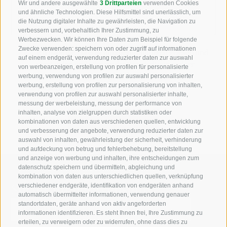
Wir und andere ausgewählte
3 Drittparteien
verwenden Cookies
und ähnliche Technologien. Diese Hilfsmittel sind unerlässlich, um
die Nutzung digitaler Inhalte zu gewährleisten, die Navigation zu
verbessern und, vorbehaltlich Ihrer Zustimmung, zu
Werbezwecken. Wir können Ihre Daten zum Beispiel für folgende
Zwecke verwenden: speichern von oder zugriff auf informationen
Ich habe die
Datenschutzbestimmungen
gelesen und
auf einem endgerät, verwendung reduzierter daten zur auswahl
verstanden und stimme der Verarbeitung meiner
von werbeanzeigen, erstellung von profilen für personalisierte
personenbezogenen Daten durch den
werbung, verwendung von profilen zur auswahl personalisierter
werbung, erstellung von profilen zur personalisierung von inhalten,
Verantwortlichen zu
verwendung von profilen zur auswahl personalisierter inhalte,
messung der werbeleistung, messung der performance von
inhalten, analyse von zielgruppen durch statistiken oder
kombinationen von daten aus verschiedenen quellen, entwicklung
und verbesserung der angebote, verwendung reduzierter daten zur
auswahl von inhalten, gewährleistung der sicherheit, verhinderung
und aufdeckung von betrug und fehlerbehebung, bereitstellung
und anzeige von werbung und inhalten, ihre entscheidungen zum
datenschutz speichern und übermitteln, abgleichung und
kombination von daten aus unterschiedlichen quellen, verknüpfung
Suche auf der Webseite
verschiedener endgeräte, identifikation von endgeräten anhand
automatisch übermittelter informationen, verwendung genauer
standortdaten, geräte anhand von aktiv angeforderten
informationen identifizieren. Es steht Ihnen frei, Ihre Zustimmung zu
erteilen, zu verweigern oder zu widerrufen, ohne dass dies zu