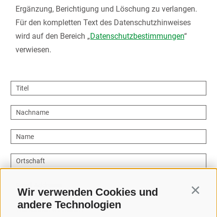
Ergänzung, Berichtigung und Löschung zu verlangen.
Für den kompletten Text des Datenschutzhinweises
wird auf den Bereich „
Datenschutzbestimmungen
“
verwiesen.
Titel
Nachname
Name
Ortschaft
Email Addresse
Wir verwenden Cookies und
Continu
andere Technologien
Wie können wir helfen?