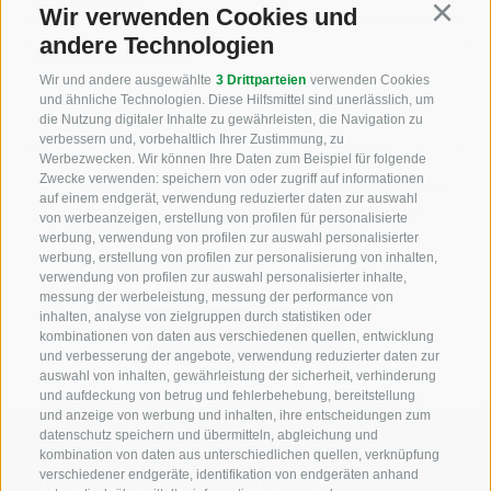
Email Addresse
Wir verwenden Cookies und
Continu
andere Technologien
Wie können wir helfen?
Wir und andere ausgewählte
3 Drittparteien
verwenden Cookies
und ähnliche Technologien. Diese Hilfsmittel sind unerlässlich, um
die Nutzung digitaler Inhalte zu gewährleisten, die Navigation zu
verbessern und, vorbehaltlich Ihrer Zustimmung, zu
Werbezwecken. Wir können Ihre Daten zum Beispiel für folgende
Zwecke verwenden: speichern von oder zugriff auf informationen
Ich habe die
Datenschutzbestimmungen
gelesen und
auf einem endgerät, verwendung reduzierter daten zur auswahl
verstanden und stimme der Verarbeitung meiner
von werbeanzeigen, erstellung von profilen für personalisierte
personenbezogenen Daten durch den
werbung, verwendung von profilen zur auswahl personalisierter
werbung, erstellung von profilen zur personalisierung von inhalten,
Verantwortlichen zu
verwendung von profilen zur auswahl personalisierter inhalte,
messung der werbeleistung, messung der performance von
inhalten, analyse von zielgruppen durch statistiken oder
kombinationen von daten aus verschiedenen quellen, entwicklung
und verbesserung der angebote, verwendung reduzierter daten zur
auswahl von inhalten, gewährleistung der sicherheit, verhinderung
und aufdeckung von betrug und fehlerbehebung, bereitstellung
und anzeige von werbung und inhalten, ihre entscheidungen zum
datenschutz speichern und übermitteln, abgleichung und
kombination von daten aus unterschiedlichen quellen, verknüpfung
Suche auf der Webseite
verschiedener endgeräte, identifikation von endgeräten anhand