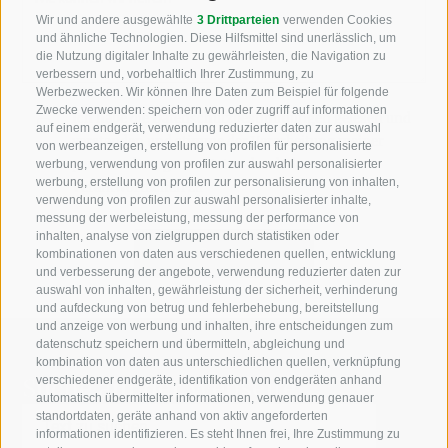
Wir und andere ausgewählte
3 Drittparteien
verwenden Cookies
und ähnliche Technologien. Diese Hilfsmittel sind unerlässlich, um
die Nutzung digitaler Inhalte zu gewährleisten, die Navigation zu
verbessern und, vorbehaltlich Ihrer Zustimmung, zu
Werbezwecken. Wir können Ihre Daten zum Beispiel für folgende
Zwecke verwenden: speichern von oder zugriff auf informationen
Ich habe die
Datenschutzbestimmungen
gelesen und
auf einem endgerät, verwendung reduzierter daten zur auswahl
verstanden und stimme der Verarbeitung meiner
von werbeanzeigen, erstellung von profilen für personalisierte
personenbezogenen Daten durch den
werbung, verwendung von profilen zur auswahl personalisierter
werbung, erstellung von profilen zur personalisierung von inhalten,
Verantwortlichen zu
verwendung von profilen zur auswahl personalisierter inhalte,
messung der werbeleistung, messung der performance von
inhalten, analyse von zielgruppen durch statistiken oder
kombinationen von daten aus verschiedenen quellen, entwicklung
und verbesserung der angebote, verwendung reduzierter daten zur
auswahl von inhalten, gewährleistung der sicherheit, verhinderung
und aufdeckung von betrug und fehlerbehebung, bereitstellung
und anzeige von werbung und inhalten, ihre entscheidungen zum
datenschutz speichern und übermitteln, abgleichung und
kombination von daten aus unterschiedlichen quellen, verknüpfung
Suche auf der Webseite
verschiedener endgeräte, identifikation von endgeräten anhand
automatisch übermittelter informationen, verwendung genauer
standortdaten, geräte anhand von aktiv angeforderten
informationen identifizieren. Es steht Ihnen frei, Ihre Zustimmung zu