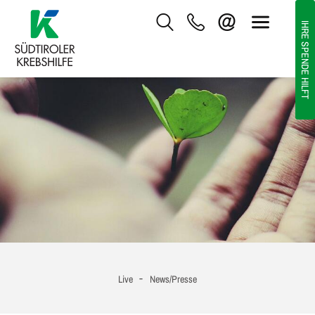
IHRE SPENDE HILFT
-
Live
News/Presse