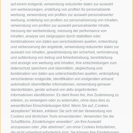
Ich habe die
Datenschutzbestimmungen
gelesen und
auf einem endgerät, verwendung reduzierter daten zur auswahl
verstanden und stimme der Verarbeitung meiner
von werbeanzeigen, erstellung von profilen für personalisierte
personenbezogenen Daten durch den
werbung, verwendung von profilen zur auswahl personalisierter
werbung, erstellung von profilen zur personalisierung von inhalten,
Verantwortlichen zu
verwendung von profilen zur auswahl personalisierter inhalte,
messung der werbeleistung, messung der performance von
inhalten, analyse von zielgruppen durch statistiken oder
kombinationen von daten aus verschiedenen quellen, entwicklung
und verbesserung der angebote, verwendung reduzierter daten zur
auswahl von inhalten, gewährleistung der sicherheit, verhinderung
und aufdeckung von betrug und fehlerbehebung, bereitstellung
und anzeige von werbung und inhalten, ihre entscheidungen zum
datenschutz speichern und übermitteln, abgleichung und
kombination von daten aus unterschiedlichen quellen, verknüpfung
Suche auf der Webseite
verschiedener endgeräte, identifikation von endgeräten anhand
automatisch übermittelter informationen, verwendung genauer
standortdaten, geräte anhand von aktiv angeforderten
informationen identifizieren. Es steht Ihnen frei, Ihre Zustimmung zu
erteilen, zu verweigern oder zu widerrufen, ohne dass dies zu
wesentlichen Einschränkungen führt. Wenn Sie auf „Cookies
akzeptieren" klicken, erklären Sie sich mit der Verwendung von
Cookies und ähnlichen Tools einverstanden. Verwenden Sie die
Schaltfläche „Einstellungen verwalten", um Ihre Auswahl
anzupassen oder „Alle ablehnen", um ohne Cookies fortzufahren,
die nicht unbedingt erforderlich sind. Sie können Ihre Einstellungen