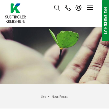
IHRE SPENDE HILFT
-
Live
News/Presse