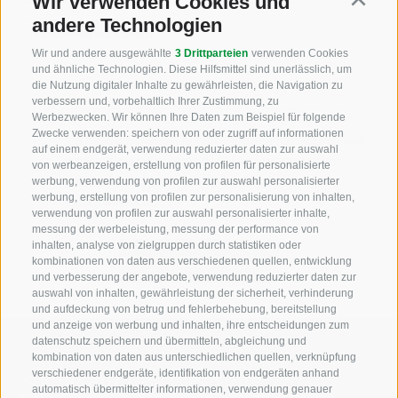
Wir verwenden Cookies und
Continu
andere Technologien
Wie können wir helfen?
Wir und andere ausgewählte
3 Drittparteien
verwenden Cookies
und ähnliche Technologien. Diese Hilfsmittel sind unerlässlich, um
die Nutzung digitaler Inhalte zu gewährleisten, die Navigation zu
verbessern und, vorbehaltlich Ihrer Zustimmung, zu
Werbezwecken. Wir können Ihre Daten zum Beispiel für folgende
Zwecke verwenden: speichern von oder zugriff auf informationen
Ich habe die
Datenschutzbestimmungen
gelesen und
auf einem endgerät, verwendung reduzierter daten zur auswahl
verstanden und stimme der Verarbeitung meiner
von werbeanzeigen, erstellung von profilen für personalisierte
personenbezogenen Daten durch den
werbung, verwendung von profilen zur auswahl personalisierter
werbung, erstellung von profilen zur personalisierung von inhalten,
Verantwortlichen zu
verwendung von profilen zur auswahl personalisierter inhalte,
messung der werbeleistung, messung der performance von
inhalten, analyse von zielgruppen durch statistiken oder
kombinationen von daten aus verschiedenen quellen, entwicklung
und verbesserung der angebote, verwendung reduzierter daten zur
auswahl von inhalten, gewährleistung der sicherheit, verhinderung
und aufdeckung von betrug und fehlerbehebung, bereitstellung
und anzeige von werbung und inhalten, ihre entscheidungen zum
datenschutz speichern und übermitteln, abgleichung und
kombination von daten aus unterschiedlichen quellen, verknüpfung
Suche auf der Webseite
verschiedener endgeräte, identifikation von endgeräten anhand
automatisch übermittelter informationen, verwendung genauer