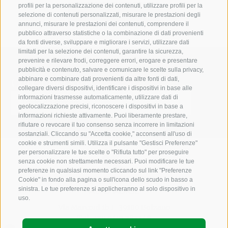
profili per la personalizzazione dei contenuti, utilizzare profili per la
selezione di contenuti personalizzati, misurare le prestazioni degli
annunci, misurare le prestazioni dei contenuti, comprendere il
pubblico attraverso statistiche o la combinazione di dati provenienti
da fonti diverse, sviluppare e migliorare i servizi, utilizzare dati
limitati per la selezione dei contenuti, garantire la sicurezza,
prevenire e rilevare frodi, correggere errori, erogare e presentare
pubblicità e contenuto, salvare e comunicare le scelte sulla privacy,
Cerca nel sito
abbinare e combinare dati provenienti da altre fonti di dati,
collegare diversi dispositivi, identificare i dispositivi in base alle
informazioni trasmesse automaticamente, utilizzare dati di
geolocalizzazione precisi, riconoscere i dispositivi in base a
informazioni richieste attivamente. Puoi liberamente prestare,
rifiutare o revocare il tuo consenso senza incorrere in limitazioni
sostanziali. Cliccando su "Accetta cookie," acconsenti all'uso di
cookie e strumenti simili. Utilizza il pulsante "Gestisci Preferenze"
per personalizzare le tue scelte o "Rifiuta tutto" per proseguire
senza cookie non strettamente necessari. Puoi modificare le tue
preferenze in qualsiasi momento cliccando sul link "Preferenze
Cookie" in fondo alla pagina o sull'icona dello scudo in basso a
sinistra. Le tue preferenze si applicheranno al solo dispositivo in
uso.
Via Marconi 1b I-39100 Bolzano
Tel.
+39 0471 283348