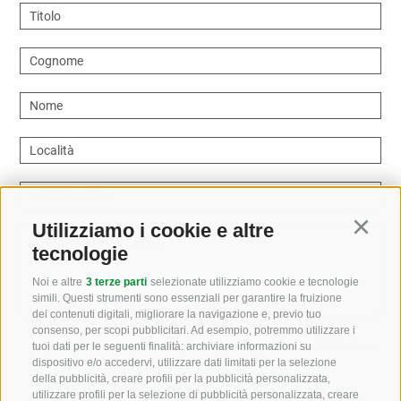
Titolo
Cognome
Nome
Località
Indirizzo email
Utilizziamo i cookie e altre
Continu
Come possiamo aiutarvi?
tecnologie
Noi e altre
3 terze parti
selezionate utilizziamo cookie e tecnologie
simili. Questi strumenti sono essenziali per garantire la fruizione
dei contenuti digitali, migliorare la navigazione e, previo tuo
consenso, per scopi pubblicitari. Ad esempio, potremmo utilizzare i
Letto e compreso la
privacy policy
, autorizzo il Titolare
tuoi dati per le seguenti finalità: archiviare informazioni su
dispositivo e/o accedervi, utilizzare dati limitati per la selezione
al trattamento dei dati personali
della pubblicità, creare profili per la pubblicità personalizzata,
utilizzare profili per la selezione di pubblicità personalizzata, creare