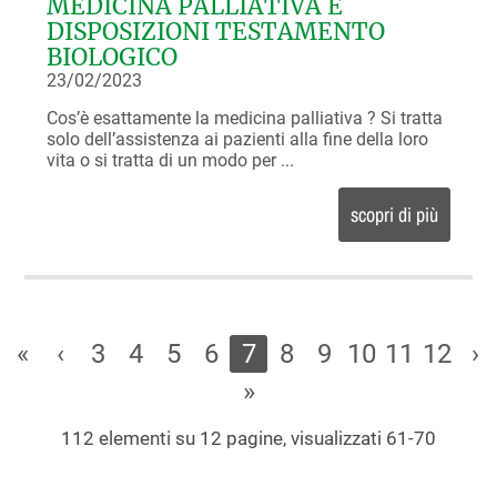
MEDICINA PALLIATIVA E
DISPOSIZIONI TESTAMENTO
BIOLOGICO
23/02/2023
Cos’è esattamente la medicina palliativa ? Si tratta
solo dell’assi­stenza ai pazienti alla fine della loro
vita o si tratta di un modo per ...
scopri di più
«
‹
3
4
5
6
7
8
9
10
11
12
›
»
112 elementi su 12 pagine, visualizzati 61-70