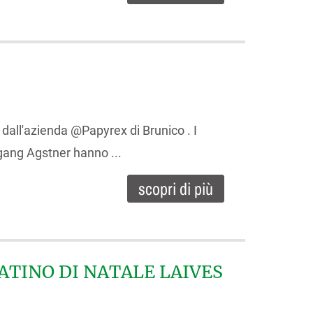
 dall'azienda @Papyrex di Brunico . I
gang Agstner hanno ...
scopri di più
TINO DI NATALE LAIVES