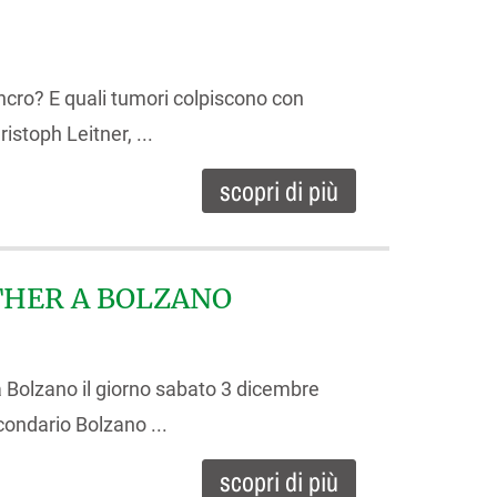
ncro? E quali tumori colpiscono con
istoph Leitner, ...
scopri di più
THER A BOLZANO
 Bolzano il giorno sabato 3 dicembre
rcondario Bolzano ...
scopri di più